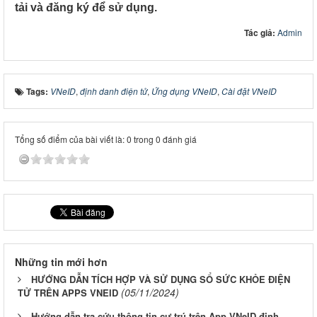
tải và đăng ký để sử dụng.
Tác giả:
Admin
Tags:
VNeID
,
định danh điện tử
,
Ứng dụng VNeID
,
Cài đặt VNeID
Tổng số điểm của bài viết là: 0 trong 0 đánh giá
Những tin mới hơn
HƯỚNG DẪN TÍCH HỢP VÀ SỬ DỤNG SỔ SỨC KHỎE ĐIỆN
(05/11/2024)
TỬ TRÊN APPS VNEID
Hướng dẫn tra cứu thông tin cư trú trên App VNeID định