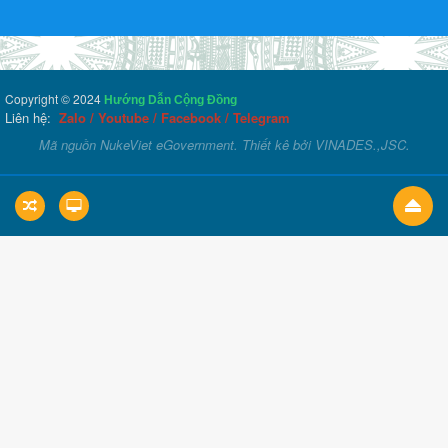
Copyright © 2024
Hướng Dẫn Cộng Đồng
Liên hệ:
Zalo
/
Youtube
/
Facebook
/
Telegram
Mã nguồn
NukeViet eGovernment
. Thiết kê bởi
VINADES.,JSC
.