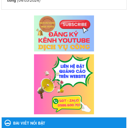
(04/03/2024)
công
BÀI VIẾT NỔI BẬT