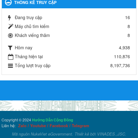
THỐNG KÊ TRUY CẬP
Đang truy cập
16
Máy chủ tìm kiếm
8
Khách viếng thăm
8
Hôm nay
4,938
Tháng hiện tại
110,876
Tổng lượt truy cập
8,197,736
Copyright © 2024
Hướng Dẫn Cộng Đồng
Liên hệ:
Zalo
/
Youtube
/
Facebook
/
Telegram
Mã nguồn
NukeViet eGovernment
. Thiết kê bởi
VINADES.,JSC
.