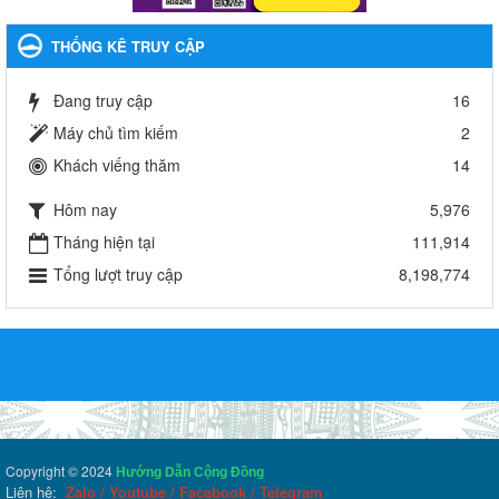
THỐNG KÊ TRUY CẬP
Đang truy cập
16
Máy chủ tìm kiếm
2
Khách viếng thăm
14
Hôm nay
5,976
Tháng hiện tại
111,914
Tổng lượt truy cập
8,198,774
Copyright © 2024
Hướng Dẫn Cộng Đồng
Liên hệ:
Zalo
/
Youtube
/
Facebook
/
Telegram