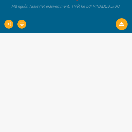
Mã nguồn
NukeViet eGovernment
. Thiết kê bởi
VINADES.,JSC
.