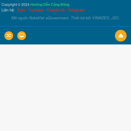
Copyright © 2024
Hướng Dẫn Cộng Đồng
Liên hệ:
Zalo
/
Youtube
/
Facebook
/
Telegram
Mã nguồn
NukeViet eGovernment
. Thiết kê bởi
VINADES.,JSC
.