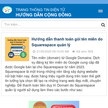
TRANG THÔNG TIN ĐIỆN TỬ
HƯỚNG DẪN CỘNG ĐỒNG
Hướng dẫn thanh toán gói tên miền do
Squarespace quản lý
21/05/2025 09:10:00 AM
Đã xem: 909
Tên miền (domain) từ Google Domains: Dịch
vụ đăng ký tên miền do Google cung cấp đã
được Google bán lại cho Squarespace từ năm 2023.
Squarespace là một trong những nền tảng xây dựng website
nổi bật hiện nay, được hàng triệu người dùng trên toàn thế giới
tin tưởng lựa chọn để tạo ra những trang web đẹp mắt, chuyên
nghiệp. Để thanh toán tiền duy trì Domain do Squarespace
quản lý người sử dụng làm theo các bước như sau: