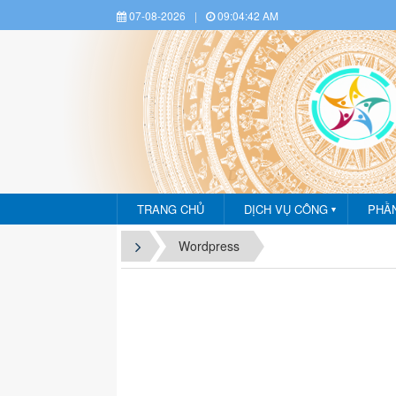
07-08-2026
|
09:04:43 AM
Dịch vụ công - Phần mề
TRANG CHỦ
DỊCH VỤ CÔNG
PHẦ
▼
Wordpress