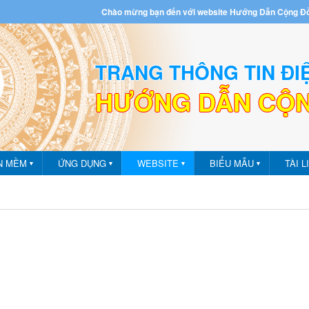
Chào mừng bạn đến với website Hướng Dẫn Cộng Đ
TRANG THÔNG TIN ĐI
HƯỚNG DẪN CỘ
m - Ứng dụng
N MỀM
ỨNG DỤNG
WEBSITE
BIỂU MẪU
TÀI L
▼
▼
▼
▼