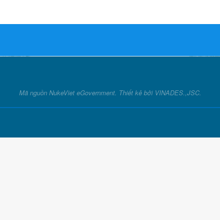
Mã nguồn
NukeViet eGovernment
. Thiết kê bởi
VINADES.,JSC
.