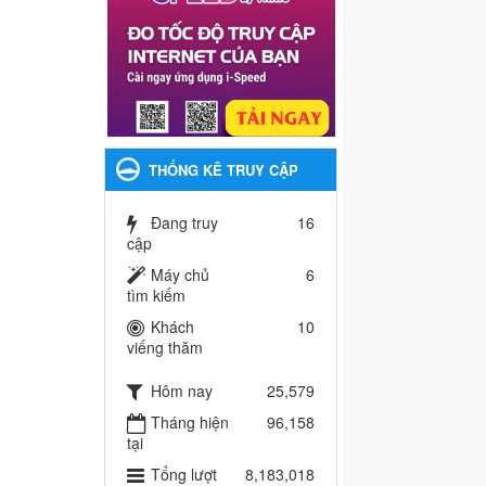
THỐNG KÊ TRUY CẬP
Đang truy
16
cập
Máy chủ
6
tìm kiếm
Khách
10
viếng thăm
Hôm nay
25,579
Tháng hiện
96,158
tại
Tổng lượt
8,183,018