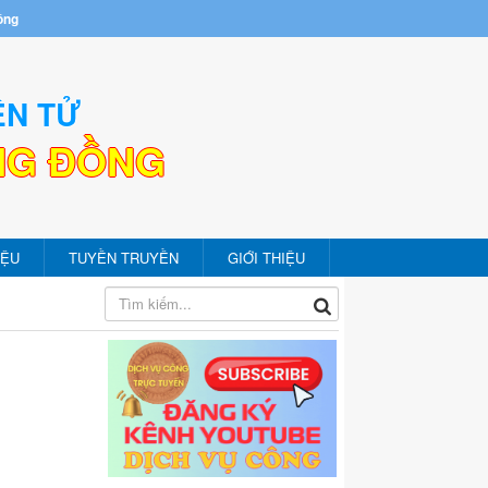
ồng
ỆN TỬ
NG ĐỒNG
IỆU
TUYỀN TRUYỀN
GIỚI THIỆU