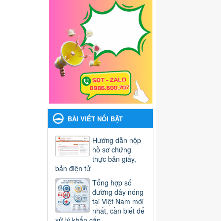
BÀI VIẾT NỔI BẬT
Hướng dẫn nộp
hồ sơ chứng
thực bản giấy,
bản điện tử
Tổng hợp số
đường dây nóng
tại Việt Nam mới
nhất, cần biết để
xử lý khẩn cấp