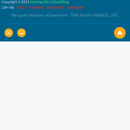
Copyright © 2024
Hướng Dẫn Cộng Đồng
Liên hệ:
Zalo
/
Youtube
/
Facebook
/
Telegram
Mã nguồn
NukeViet eGovernment
. Thiết kê bởi
VINADES.,JSC
.