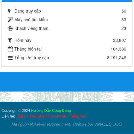
Đang truy cập
56
Máy chủ tìm kiếm
33
Khách viếng thăm
23
Hôm nay
33,807
Tháng hiện tại
104,386
Tổng lượt truy cập
8,191,246
Copyright © 2024
Hướng Dẫn Cộng Đồng
Liên hệ:
Zalo
/
Youtube
/
Facebook
/
Telegram
Mã nguồn
NukeViet eGovernment
. Thiết kê bởi
VINADES.,JSC
.