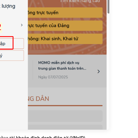
 bằng
tài khoản định danh điện tử (VNeID)
.