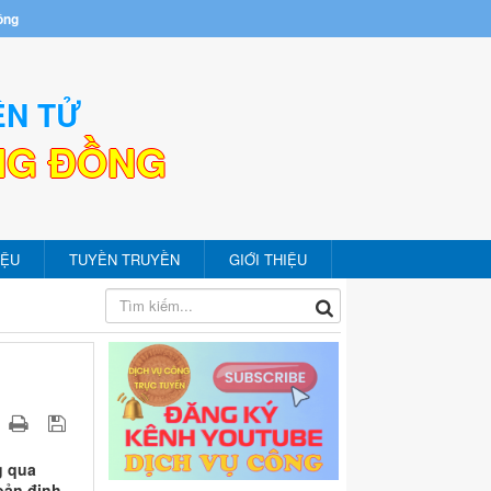
ồng
ỆN TỬ
NG ĐỒNG
IỆU
TUYỀN TRUYỀN
GIỚI THIỆU
g qua
oản định