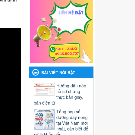
BÀI VIẾT NỔI BẬT
Hướng dẫn nộp
hồ sơ chứng
thực bản giấy,
bản điện tử
Tổng hợp số
đường dây nóng
tại Việt Nam mới
nhất, cần biết để
xử lý khẩn cấp