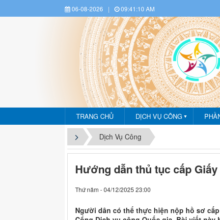
06-08-2026
|
09:41:11 AM
Dịch vụ công - Phần mề
TRANG CHỦ
DỊCH VỤ CÔNG
PHẦ
▼
Dịch Vụ Công
Hướng dẫn thủ tục cấp Giấy 
Thứ năm - 04/12/2025 23:00
Người dân có thể thực hiện nộp hồ sơ cấp 
Cổng Dịch vụ công Quốc gia. Bài viết này 