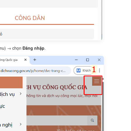
enu) → chọn
Đăng nhập
.