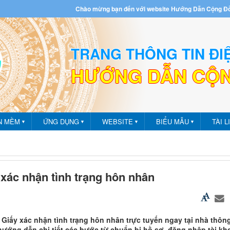
Chào mừng bạn đến với website Hướng Dẫn Cộng Đ
TRANG THÔNG TIN ĐI
HƯỚNG DẪN CỘ
m - Ứng dụng
N MỀM
ỨNG DỤNG
WEBSITE
BIỂU MẪU
TÀI L
▼
▼
▼
▼
xác nhận tình trạng hôn nhân
Giấy xác nhận tình trạng hôn nhân trực tuyến ngay tại nhà thôn
hướng dẫn chi tiết các bước từ chuẩn bị hồ sơ, đăng nhập tài kh