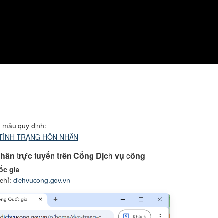
u mẫu quy định:
 TÌNH TRẠNG HÔN NHÂN
nhân trực tuyến trên Cổng Dịch vụ công
ốc gia
 chỉ:
dichvucong.gov.vn