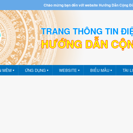
Chào mừng bạn đến với website Hướng Dẫn Cộng Đ
TRANG THÔNG TIN ĐI
HƯỚNG DẪN CỘ
m - Ứng dụng
N MỀM
ỨNG DỤNG
WEBSITE
BIỂU MẪU
TÀI L
▼
▼
▼
▼