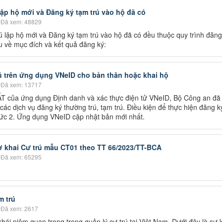
lập hộ mới và Đăng ký tạm trú vào hộ đã có
Đã xem: 48829
ú lập hộ mới và Đăng ký tạm trú vào hộ đã có đều thuộc quy trình đăng
u về mục đích và kết quả đăng ký:
 trên ứng dụng VNeID cho bản thân hoặc khai hộ
Đã xem: 13717
T của ứng dụng Định danh và xác thực điện tử VNeID, Bộ Công an đã
các dịch vụ đăng ký thường trú, tạm trú. Điều kiện để thực hiện đăng ký
mức 2. Ứng dụng VNeID cập nhật bản mới nhất.
ờ khai Cư trú mẫu CT01 theo TT 66/2023/TT-BCA
Đã xem: 65295
m trú
Đã xem: 2617
khái niệm quan trọng trong quản lý cư trú tại Việt Nam. Dưới đây là sự 