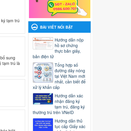
 ký tạm trú
BÀI VIẾT NỔI BẬT
Hướng dẫn nộp
hồ sơ chứng
thực bản giấy,
bản điện tử
 bổ sung
 tạm trú là
Tổng hợp số
đường dây nóng
tại Việt Nam mới
nhất, cần biết để
xử lý khẩn cấp
Hướng dẫn xác
nhận đăng ký
tạm trú, đăng ký
thường trú trên VNeID
Hướng dẫn thủ
tục cấp Giấy xác
khác biệt