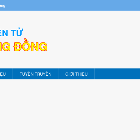
ồng
ỆN TỬ
NG ĐỒNG
IỆU
TUYỀN TRUYỀN
GIỚI THIỆU