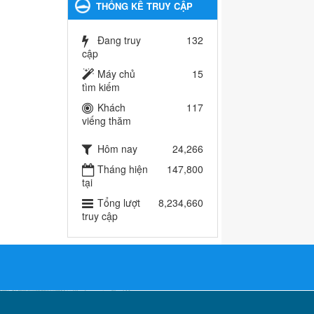
THỐNG KÊ TRUY CẬP
Đang truy
132
cập
Máy chủ
15
tìm kiếm
Khách
117
viếng thăm
Hôm nay
24,266
Tháng hiện
147,800
tại
Tổng lượt
8,234,660
truy cập