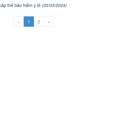
cấp thẻ bảo hiểm y tế
(05/03/2024)
«
1
2
»