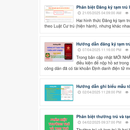
Phân biệt Đăng ký tạm trú 
21/05/2025 04:09:00 AM
Hai hình thức Đăng ký tạm tr
theo Luật Cư trú (hiện hành), nhưng khác nha
Hướng dẫn đăng ký tạm trú
07/04/2025 11:16:00 PM
Trong bản cập nhật MỚI NHẤ
điều kiện để nộp hồ sơ trong 
công dân đã có tài khoản Định danh điện tử 
Hướng dẫn ghi biểu mẫu t
02/04/2025 11:28:00 PM
Phân biệt thường trú và tạ
04/02/2025 09:37:00 PM
Thường trú và tạm trú là hai 