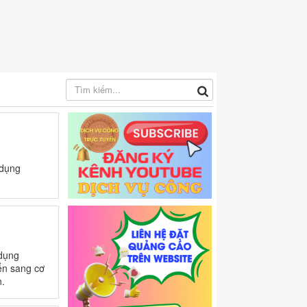
 dụng
 dụng
ển sang cơ
n.