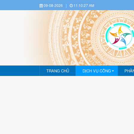
09-08-2026
|
11:10:28 AM
Dịch vụ công - Phần mề
TRANG CHỦ
DỊCH VỤ CÔNG
PHẦ
▼