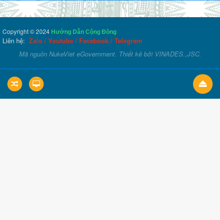
Copyright © 2024
Hướng Dẫn Cộng Đồng
Liên hệ:
Zalo
/
Youtube
/
Facebook
/
Telegram
Mã nguồn
NukeViet eGovernment
. Thiết kê bởi
VINADES.,JSC
.