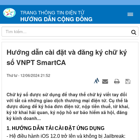
TRANG THÔNG TIN ĐIỆN TỬ
HƯỚNG DẪN CỘNG ĐỒNG
Hướng dẫn cài đặt và đăng ký chữ ký
số VNPT SmartCA
Thứ tư - 12/06/2024 21:52
Chữ ký số được sử dụng để thay thế chữ ký viết tay đối
với tất cả những giao dịch thương mại điện tử. Cụ thể là
được dùng để ký hóa đơn điện tử, nộp tiền thuế, tờ khai,
ký tờ khai hải quan, ký nộp hồ sơ bảo hiểm xã hội, đăng
ký kinh doanh...
1. HƯỚNG DẪN TẢI CÀI ĐẶT ỨNG DỤNG
- Hệ điều hành iOS 12.0 trở lên và không bị Jailbreak: