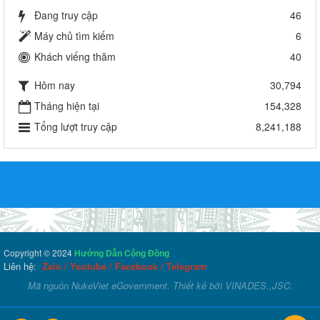
Đang truy cập
46
Máy chủ tìm kiếm
6
Khách viếng thăm
40
Hôm nay
30,794
Tháng hiện tại
154,328
Tổng lượt truy cập
8,241,188
Copyright © 2024
Hướng Dẫn Cộng Đồng
Liên hệ:
Zalo
/
Youtube
/
Facebook
/
Telegram
Mã nguồn
NukeViet eGovernment
. Thiết kê bởi
VINADES.,JSC
.