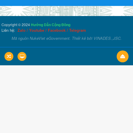
Copyright © 2024
Hướng Dẫn Cộng Đồng
Liên hệ:
Zalo
/
Youtube
/
Facebook
/
Telegram
Mã nguồn
NukeViet eGovernment
. Thiết kê bởi
VINADES.,JSC
.