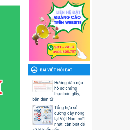
BÀI VIẾT NỔI BẬT
Hướng dẫn nộp
hồ sơ chứng
thực bản giấy,
bản điện tử
Tổng hợp số
đường dây nóng
tại Việt Nam mới
nhất, cần biết để
xử lý khẩn cấp