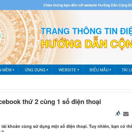
Chào mừng bạn đến với website Hướng Dẫn Cộng Đ
TRANG THÔNG TIN ĐI
HƯỚNG DẪN CỘ
m - Ứng dụng
N MỀM
ỨNG DỤNG
WEBSITE
BIỂU MẪU
TÀI L
▼
▼
▼
▼
ebook thứ 2 cùng 1 số điện thoại
 tài khoản cùng sử dụng một số điện thoại. Tuy nhiên, bạn có th
 2.