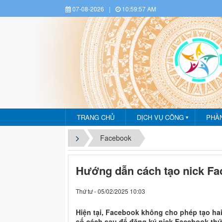
07-08-2026
|
10:59:58 AM
Dịch vụ công - Phần mề
TRANG CHỦ
DỊCH VỤ CÔNG
PHẦ
▼
Facebook
Hướng dẫn cách tạo nick Fac
Thứ tư - 05/02/2025 10:03
Hiện tại, Facebook không cho phép tạo hai
số cách sau để đăng ký nick Facebook thứ