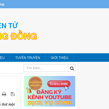
ồng
ỆN TỬ
NG ĐỒNG
IỆU
TUYỀN TRUYỀN
GIỚI THIỆU
ể thử một