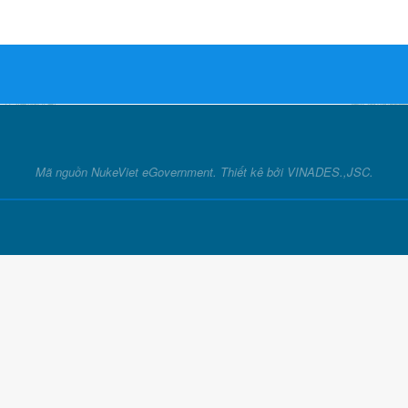
Mã nguồn
NukeViet eGovernment
. Thiết kê bởi
VINADES.,JSC
.