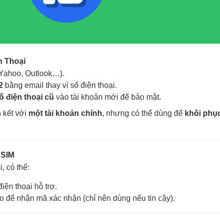
n Thoại
Yahoo, Outlook…).
2
bằng email thay vì số điện thoại.
ố điện thoại cũ
vào tài khoản mới để bảo mật.
n kết với
một tài khoản chính
, nhưng có thể dùng để
khôi phụ
eSIM
, có thể:
iện thoại hỗ trợ.
o để nhận mã xác nhận (chỉ nên dùng nếu tin cậy).