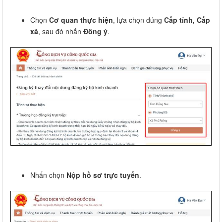
Chọn
Cơ quan thực hiện
, lựa chọn đúng
Cấp tỉnh, Cấp
xã
, sau đó nhấn
Đồng ý
.
Nhấn chọn
Nộp hồ sơ trực tuyến
.