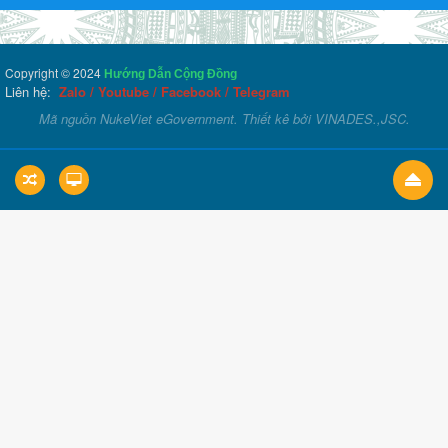
Copyright © 2024
Hướng Dẫn Cộng Đồng
Liên hệ:
Zalo
/
Youtube
/
Facebook
/
Telegram
Mã nguồn
NukeViet eGovernment
. Thiết kê bởi
VINADES.,JSC
.