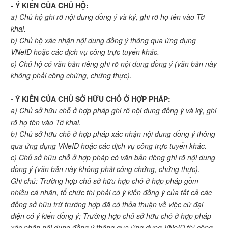
- Ý KIẾN CỦA CHỦ HỘ:
a) Chủ hộ ghi rõ nội dung đồng ý và ký, ghi rõ họ tên vào Tờ
khai.
b) Chủ hộ xác nhận nội dung đồng ý thông qua ứng dụng
VNeID hoặc các dịch vụ công trực tuyến khác.
c) Chủ hộ có văn bản riêng ghi rõ nội dung đồng ý (văn bản này
không phải công chứng, chứng thực).
- Ý KIẾN CỦA CHỦ SỞ HỮU CHỖ Ở HỢP PHÁP:
a) Chủ sở hữu chỗ ở hợp pháp ghi rõ nội dung đồng ý và ký, ghi
rõ họ tên vào Tờ khai.
b) Chủ sở hữu chỗ ở hợp pháp xác nhận nội dung đồng ý thông
qua ứng dụng VNeID hoặc các dịch vụ công trực tuyến khác.
c) Chủ sở hữu chỗ ở hợp pháp có văn bản riêng ghi rõ nội dung
đồng ý (văn bản này không phải công chứng, chứng thực).
Ghi chú: Trường hợp chủ sở hữu hợp chỗ ở hợp pháp gồm
nhiều cá nhân, tổ chức thì phải có ý kiến đồng ý của tất cả các
đồng sở hữu trừ trường hợp đã có thỏa thuận về việc cử đại
diện có ý kiến đồng ý; Trường hợp chủ sở hữu chỗ ở hợp pháp
xác nhận nội dung đồng ý thông qua ứng dụng VNeID thì công