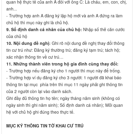
quan hệ thực tế của anh A đối với ông C: Là cháu, em, con, chị,
anh...
- Trường hợp anh A đăng ký lập hộ mới và anh A đứng ra làm
chủ hộ thì mục này ghi là chủ hộ.
9. Số định danh cá nhân của chủ hộ:
Nhập số thẻ căn cước
của chủ hộ
10. Nội dung đề nghị:
Ghi rõ nội dung đề nghị thay đổi thông
tin cư trú như: Đăng ký thường trú; đăng ký tạm trú; tách hộ;
xác nhận thông tin về cư trú…
11. Những thành viên trong hộ gia đình cùng thay đổi:
- Trường hợp nếu đăng ký cho 1 người thì mục này để trống.
- Trường hợp ví dụ đăng ký cho 3 người: 1 người đã khai báo
thông tin tại mục phía trên thì mục 11 ngày phải ghi thông tin
của 2 người còn lại vào danh sách.
Ghi đầy đủ thông tin họ tên; ngày tháng năm sinh (không có
ngày sinh thì ghi năm sinh); Số định danh cá nhân); Mỗi quan
hệ với chủ hộ ghi đúng theo thực tế.
MỤC KÝ THÔNG TIN TỜ KHAI CƯ TRÚ