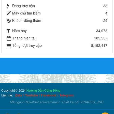
Đang truy cập
33
Máy chủ tìm kiếm
4
Khách viếng thăm
29
Hôm nay
34,978
Tháng hiện tại
105,557
Tổng lượt truy cập
8,192,417
Copyright © 2024
Hướng Dẫn Cộng Đồng
Liên hệ:
Zalo
/
Youtube
/
Facebook
/
Telegram
Mã nguồn
NukeViet eGovernment
. Thiết kê bởi
VINADES.,JSC
.