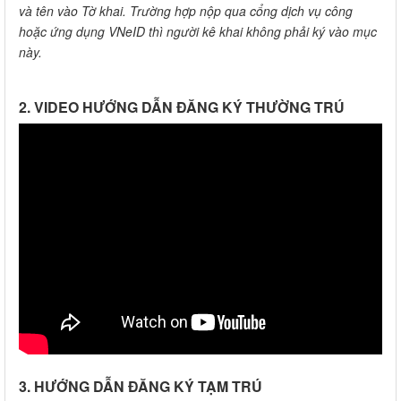
và tên vào Tờ khai. Trường hợp nộp qua cổng dịch vụ công
hoặc ứng dụng VNeID thì người kê khai không phải ký vào mục
này.
2. VIDEO HƯỚNG DẪN ĐĂNG KÝ THƯỜNG TRÚ
3. HƯỚNG DẪN ĐĂNG KÝ TẠM TRÚ