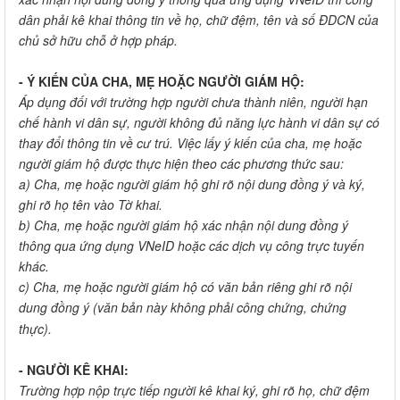
dân phải kê khai thông tin về họ, chữ đệm, tên và số ĐDCN của
chủ sở hữu chỗ ở hợp pháp.
- Ý KIẾN CỦA CHA, MẸ HOẶC NGƯỜI GIÁM HỘ:
Áp dụng đối với trường hợp người chưa thành niên, người hạn
chế hành vi dân sự, người không đủ năng lực hành vi dân sự có
thay đổi thông tin về cư trú. Việc lấy ý kiến của cha, mẹ hoặc
người giám hộ được thực hiện theo các phương thức sau:
a) Cha, mẹ hoặc người giám hộ ghi rõ nội dung đồng ý và ký,
ghi rõ họ tên vào Tờ khai.
b) Cha, mẹ hoặc người giám hộ xác nhận nội dung đồng ý
thông qua ứng dụng VNeID hoặc các dịch vụ công trực tuyến
khác.
c) Cha, mẹ hoặc người giám hộ có văn bản riêng ghi rõ nội
dung đồng ý (văn bản này không phải công chứng, chứng
thực).
- NGƯỜI KÊ KHAI:
Trường hợp nộp trực tiếp người kê khai ký, ghi rõ họ, chữ đệm