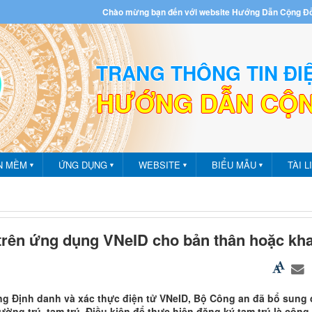
Chào mừng bạn đến với website Hướng Dẫn Cộng Đ
TRANG THÔNG TIN ĐI
HƯỚNG DẪN CỘ
m - Ứng dụng
N MỀM
ỨNG DỤNG
WEBSITE
BIỂU MẪU
TÀI L
▼
▼
▼
▼
trên ứng dụng VNeID cho bản thân hoặc kha
 Định danh và xác thực điện tử VNeID, Bộ Công an đã bổ sung 
ờng trú, tạm trú. Điều kiện để thực hiện đăng ký tạm trú là công