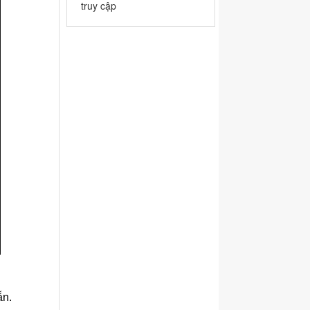
truy cập
ẵn.