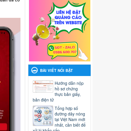
BÀI VIẾT NỔI BẬT
Hướng dẫn nộp
hồ sơ chứng
thực bản giấy,
bản điện tử
Tổng hợp số
đường dây nóng
tại Việt Nam mới
nhất, cần biết để
xử lý khẩn cấp