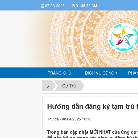
07-08-2026
|
01:48:33 AM
Dịch vụ công - Phần mề
TRANG CHỦ
DỊCH VỤ CÔNG
PHẦ
▼
Cư Trú
Hướng dẫn đăng ký tạm trú 
Thứ ba - 08/04/2025 10:16
Trong bản cập nhật MỚI NHẤT của ứng dụng
để nộp hồ sơ trong các dịch vụ đăng ký thư