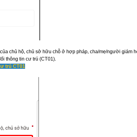
 của chủ hộ, chủ sở hữu chỗ ở hợp pháp, cha/mẹ/người giám h
 thông tin cư trú (CT01).
cư trú CT01