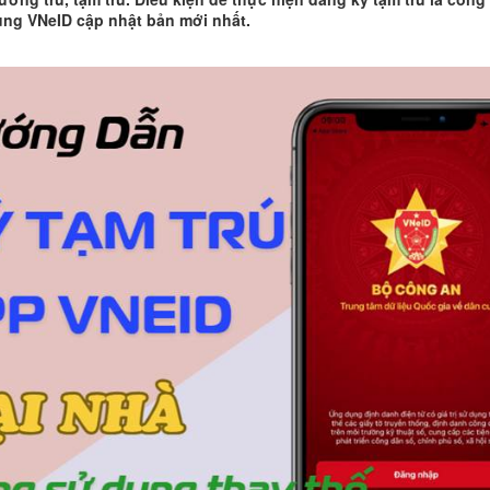
ụng VNeID cập nhật bản mới nhất.