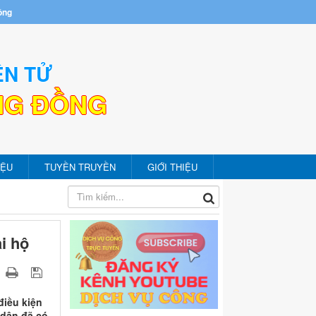
ồng
ỆN TỬ
NG ĐỒNG
IỆU
TUYỀN TRUYỀN
GIỚI THIỆU
i hộ
điều kiện
 dân đã có