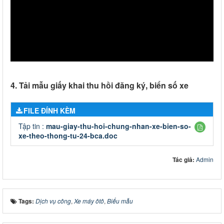
4. Tải mẫu giấy khai thu hồi đăng ký, biển số xe
FILE ĐÍNH KÈM
Tập tin :
mau-giay-thu-hoi-chung-nhan-xe-bien-so-
xe-theo-thong-tu-24-bca.doc
Tác giả:
Admin
Tags:
Dịch vụ công
,
Xe máy ôtô
,
Biểu mẫu