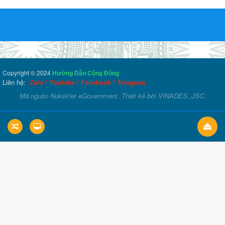
Copyright © 2024
Hướng Dẫn Cộng Đồng
Liên hệ:
Zalo
/
Youtube
/
Facebook
/
Telegram
Mã nguồn
NukeViet eGovernment
. Thiết kê bởi
VINADES.,JSC
.